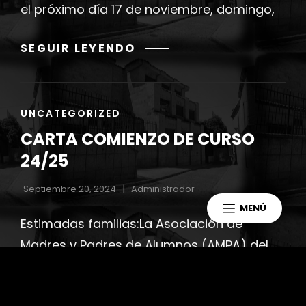
el próximo día 17 de noviembre, domingo,
CINE
SEGUIR LEYENDO
EN
FAMILIA
–
ENLACES
UNCATEGORIZED
17/11/2024
DE
CARTA COMIENZO DE CURSO
LAS
CATEGORÍAS
24/25
Septiembre 20, 2024
Administrador
MENÚ
Estimadas familias:La Asociación de
Madres y Padres de Alumnos (AMPA) del
Colegio Público Santa Catalina es un
importante elemento de