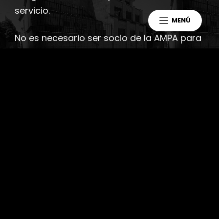
servicio.
MENÚ
No es necesario ser socio de la AMPA para
utilizar este servicio por lo que, dado que
se prestará de forma gratuita y su coste
será asumido íntegramente por la AMPA, si
aún no eres socio, te animamos a que te
registres y colabores.
Durante la ludoteca, que habitualmente
estará ubicada en el gimnasio del colegio,
los alumnos/as estarán a cargo de
monitores que llevarán a cabo con ellos
actividades de entretenimiento durante el
tiempo que duren las reuniones.