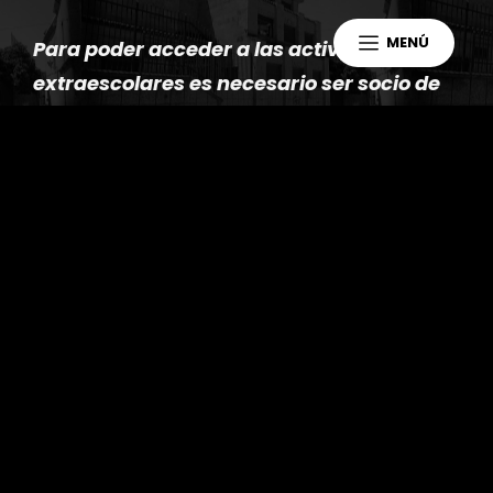
MENÚ
Para poder acceder a las actividades
extraescolares es necesario ser socio de
la AMPA, para ello hay que pagar la cuota
por familia, así como las actividades del
Ayuntamiento gestionadas por la AMPA.
El
precio de la cuota anual de socio es de
16
€ por familia
.
Puedes hacerte socio de la AMPA en el
siguiente enlace:
Inscripción socios AMPA CEIP Santa
Catalina