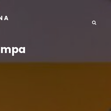
INA
Busca
 Ampa