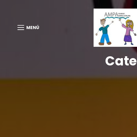
MENÚ
Cate