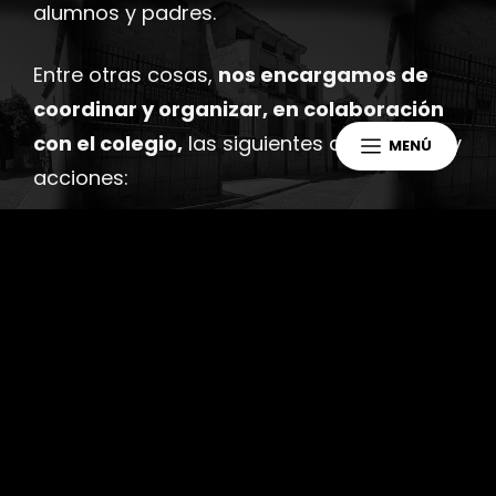
alumnos y padres.
Entre otras cosas,
nos encargamos de
coordinar y organizar, en colaboración
con el colegio,
las siguientes actividades y
MENÚ
acciones:
Representación en el Consejo Escolar
Representación en FEDAMPA
Servicio de tardones en junio y
septiembre
Actividades extraescolares
Actividades deportivas de fin de semana
ofrecidas por el Ayuntamiento de
Salamanca