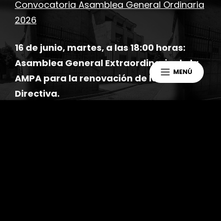
Convocatoria Asamblea General Ordinaria
2026
16 de junio, martes, a las 18:00 horas:
Asamblea General Extraordinaria de la
MENÚ
AMPA para la renovación de la Junta
Directiva.
Convocatoria Asamblea General Extra
Ordinaria 2026
Tal y como hemos venido informando
la
actual dirección de la AMPA NO
CONTINUARÁ, por lo que es muy
importante vuestra participación
para