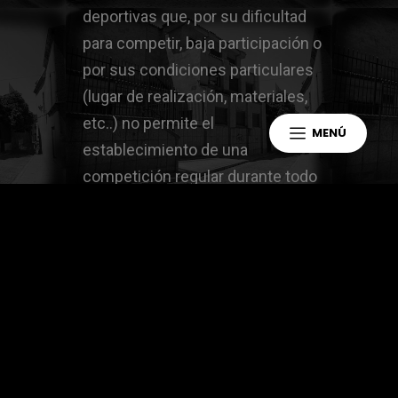
deportivas que, por su dificultad
para competir, baja participación o
por sus condiciones particulares
(lugar de realización, materiales,
etc..) no permite el
MENÚ
establecimiento de una
competición regular durante todo
el curso.
PROGRAMA PREBENJAMÍN
:
ofrece actividades deportivas de
tipo formativo-recreativo que
sirven como primer acercamiento
a escolares en las primeras
edades de formación deportiva,
para conocer los fundamentos de