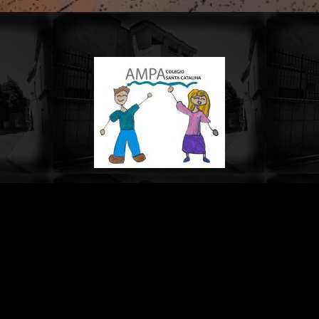
urso
place informaros de las reuniones y fiesta de fin