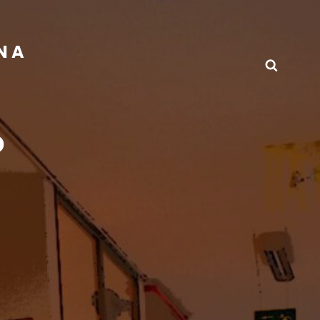
INA
Busca
o