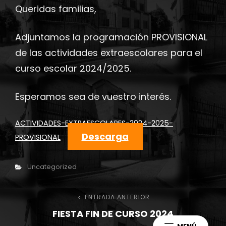
Queridas familias,
Adjuntamos la programación PROVISIONAL
de las actividades extraescolares para el
curso escolar 2024/2025.
Esperamos sea de vuestro interés.
ACTIVIDADES-EXTRAESCOLARES-2024-2025-
Descarga
PROVISIONAL
Categorías
Uncategorized
Navegación
ENTRADA ANTERIOR
Entrada
FIESTA FIN DE CURSO 2024
anterior
de