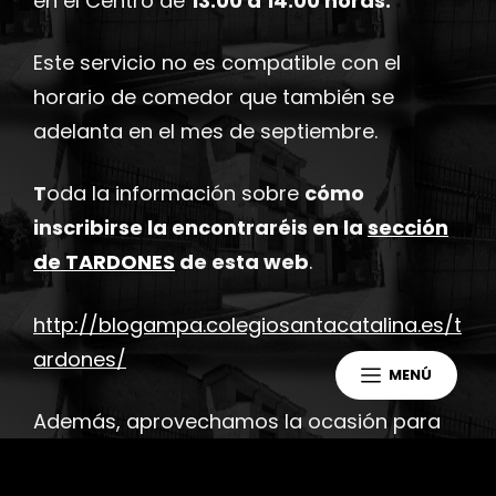
en el Centro de
13:00 a 14:00 horas.
Este servicio no es compatible con el
horario de comedor que también se
adelanta en el mes de septiembre.
T
oda la información sobre
cómo
inscribirse la encontraréis en la
sección
de TARDONES
de esta web
.
http://blogampa.colegiosantacatalina.es/t
ardones/
MENÚ
Además, aprovechamos la ocasión para
adelantaros que disponéis del programa
provisional de
actividades