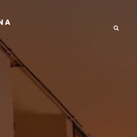
INA
Busca